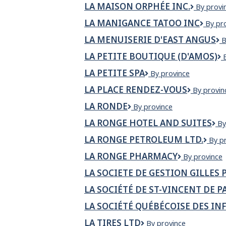
pain
LA MAISON ORPHÉE INC.
La
By provi
du
Maison
Père
LA MANIGANCE TATOO INC
LA
By pr
Orphée
MANI
inc.
LA MENUISERIE D'EAST ANGUS
L
B
TATO
m
INC
LA PETITE BOUTIQUE (D'AMOS)
d
A
LA PETITE SPA
LA
By province
PETITE
LA PLACE RENDEZ-VOUS
La
By provin
SPA
Place
LA RONDE
La
By province
Rendez-
Ronde
Vous
LA RONGE HOTEL AND SUITES
La
By
R
LA RONGE PETROLEUM LTD.
La
By p
Ho
Ron
an
LA RONGE PHARMACY
La
By province
Petr
Su
Ronge
Ltd.
LA SOCIETE DE GESTION GILLES 
Pharmacy
LA SOCIÉTÉ DE ST-VINCENT DE 
LA SOCIÉTÉ QUÉBÉCOISE DES I
LA TIRES LTD
LA
By province