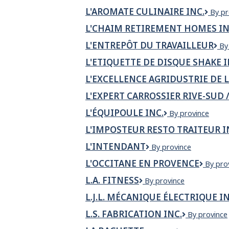
L'AROMATE CULINAIRE INC.
L'AR
By pr
CULI
L'CHAIM RETIREMENT HOMES I
INC.
L'ENTREPÔT DU TRAVAILLEUR
L'
By
du
L'ETIQUETTE DE DISQUE SHAKE I
Tra
L'EXCELLENCE AGRIDUSTRIE DE L
L'EXPERT CARROSSIER RIVE-SUD 
L'ÉQUIPOULE INC.
L'Équipoule
By province
inc.
L'IMPOSTEUR RESTO TRAITEUR I
L'INTENDANT
L'Intendant
By province
L'OCCITANE EN PROVENCE
L'Occi
By pro
En
L.A. FITNESS
L.A.
By province
Proven
FITNESS
L.J.L. MÉCANIQUE ÉLECTRIQUE IN
L.S. FABRICATION INC.
L.S.
By province
FABRICATI