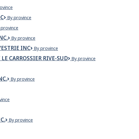
OMATE
ovince
NAIRE
NC
L'CHAIM
By province
RETIREMENT
Entrepôt
 province
HOMES
INC
NC.
L'ETIQUETTE
By province
vailleur
DE
'ESTRIE INC
L'EXCELLENCE
By province
DISQUE
AGRIDUSTRIE
SHAKE
/ LE CARROSSIER RIVE-SUD
L'Expert
By province
DE
INC.
Carrossier
L'ESTRIE
Rive-
INC
Sud
NC.
L'IMPOSTEUR
By province
/
RESTO
Le
TRAITEUR
Carrossier
INC.
tane
vince
Rive-
Sud
ce
C.
L.J.L.
By province
Mécanique
Électrique
ON
inc.