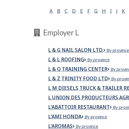
A
B
C
D
E
F
G
H
I
J
K
Employer L
L & G NAIL SALON LTD.
L
By province
&
L & L ROOFING
L
By province
G
&
Nail
L & Q TRAINING CENTER
L
By provin
L
Salon
&
Roofing
Ltd.
L & Z TRINITY FOOD LTD
L
By provi
Q
&
TRAININ
L M DIESELS TRUCK & TRAILER RE
Z
CENTER
Trinity
L UNION DES PRODUCTEURS AGR
Food
Ltd
L'ABATTOIR RESTAURANT
L'Abatto
By prov
Restaur
L'AMI HONDA
L'Ami
By province
Honda
L'AROMAS
L'aromas
By province