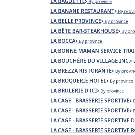
LA BAGUETTE
La
By province
INC.
Baguette
LA BANANE RESTAURANT
La
By provi
Banane
LA BELLE PROVINCE
La
By province
Restaur
Belle
LA BÊTE BAR-STEAKHOUSE
La
By pro
Province
Bête
LA BOCCA
La
By province
bar-
Bocca
steak
LA BONNE MAMAN SERVICE TRA
LA BOUCHÈRE DU VILLAGE INC.
LA BREZZA RISTORANTE
La
By provin
Brezza
LA BROQUERIE HOTEL
La
By province
Ristorant
i
broquerie
LA BRULERIE D'ICI
la
By province
hotel
brulerie
LA CAGE - BRASSERIE SPORTIVE
d'ici
LA CAGE - BRASSERIE SPORTIVE
-
B
LA CAGE - BRASSERIE SPORTIVE 
-
S
B
LA CAGE - BRASSERIE SPORTIVE
s