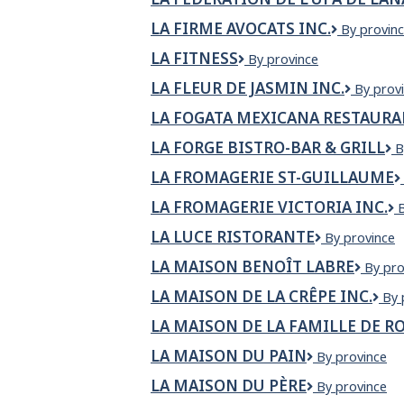
LA FIRME AVOCATS INC.
LA
By provin
FIRME
LA FITNESS
LA
By province
AVOCATS
Fitness
INC.
LA FLEUR DE JASMIN INC.
LA
By prov
FLEUR
LA FOGATA MEXICANA RESTAURA
DE
JASMIN
LA FORGE BISTRO-BAR & GRILL
L
B
INC.
F
LA FROMAGERIE ST-GUILLAUME
b
b
LA FROMAGERIE VICTORIA INC.
Gr
LA LUCE RISTORANTE
La
By province
Luce
I
LA MAISON BENOÎT LABRE
La
By pro
Ristorante
Maiso
LA MAISON DE LA CRÊPE INC.
La
By 
Benoît
Mai
Labre
LA MAISON DE LA FAMILLE DE 
de
la
LA MAISON DU PAIN
La
By province
Crê
maison
inc.
LA MAISON DU PÈRE
La
By province
du
Maison