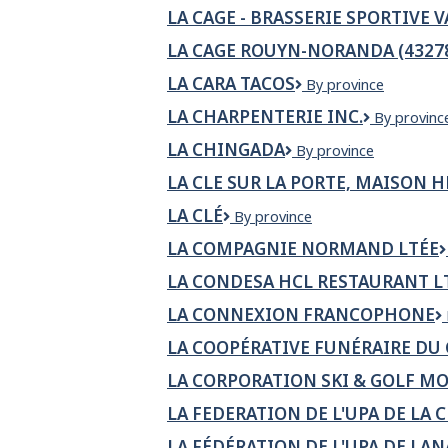
LA CAGE - BRASSERIE SPORTIVE V
LA CAGE ROUYN-NORANDA (4327
LA CARA TACOS
La
By province
Cara
LA CHARPENTERIE INC.
La
By provinc
Tacos
Charpenter
LA CHINGADA
La
By province
inc.
Chingada
LA CLE SUR LA PORTE, MAISON HE
LA CLÉ
La
By province
Clé
LA COMPAGNIE NORMAND LTÉE
LA CONDESA HCL RESTAURANT L
LA CONNEXION FRANCOPHONE
LA COOPÉRATIVE FUNÉRAIRE D
LA CORPORATION SKI & GOLF M
LA FEDERATION DE L'UPA DE LA
LA FÉDÉRATION DE L'UPA DE LA