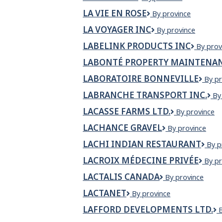
Tires
LA VIE EN ROSE
La
By province
Ltd
Vie
LA VOYAGER INC
La
By province
en
Voyager
Rose
LABELINK PRODUCTS INC
Labelin
By prov
Inc
Produc
LABONTÉ PROPERTY MAINTENAN
Inc
LABORATOIRE BONNEVILLE
Labo
By pr
Bonne
LABRANCHE TRANSPORT INC.
La
By
Tr
LACASSE FARMS LTD.
Lacasse
By province
inc
Farms
LACHANCE GRAVEL
Lachance
By province
Ltd.
Gravel
LACHI INDIAN RESTAURANT
Lach
By p
Indi
LACROIX MÉDECINE PRIVÉE
Lacro
By pr
Rest
méde
LACTALIS CANADA
Lactalis
By province
privé
Canada
LACTANET
Lactanet
By province
LAFFORD DEVELOPMENTS LTD.