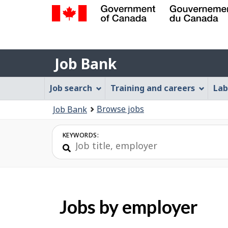
Government
of
Job
Canada
Job Bank
/
Bank
Gouvernement
Job
Job search
Training and careers
Lab
du
Bank
Canada
You
Browse jobs
Job Bank
Menu
are
here:
KEYWORDS:
Jobs by employer